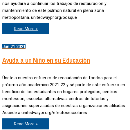
nos ayudará a continuar los trabajos de restauración y
mantenimiento de este pulmón natural en plena zona
metropolitana. unitedwaypr.org/bosque
¡Aporta
Read More »
ahora
y
recibe
una
Jun
21
2021
camisa
conmemorativa!
Ayuda a un Niño en su Educación
Únete a nuestro esfuerzo de recaudación de fondos para el
próximo año académico 2021-22 y sé parte de este esfuerzo en
beneficio de los estudiantes en hogares protegidos, centros
montessori, escuelas alternativas, centros de tutorías y
asignaciones supervisadas de nuestras organizaciones afiliadas.
Accede a unitedwaypr.org/efectosescolares
Ayuda
Read More »
a