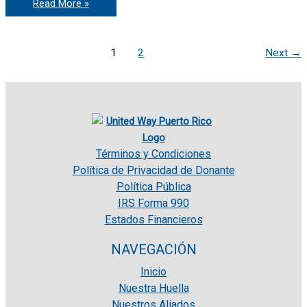
Read More »
Municipios
De
Carolina,
Culebra
Y
1
2
Next
→
Mayagüez,
Marcan
El
Paso
A
Favor
De
La
Niñez
Temprana
Términos y Condiciones
Política de Privacidad de Donante
Política Pública
IRS Forma 990
Estados Financieros
NAVEGACIÓN
Inicio
Nuestra Huella
Nuestros Aliados