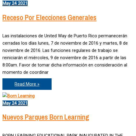
May
24
2021
2019!
Receso Por Elecciones Generales
Las instalaciones de United Way de Puerto Rico permanecerán
cerradas los días lunes, 7 de noviembre de 2016 y martes, 8 de
noviembre de 2016. Las funciones regulares de trabajo se
reiniciarán el miércoles, 9 de noviembre de 2016 a partir de las
8:00am. Favor de tomar dicha información en consideración al
momento de coordinar
Receso
Read More »
Por
Elecciones
Generales
May
24
2021
Nuevos Parques Born Learning
BORN LEARNING EDUCATIONAL PARK INAUGURATED IN THE