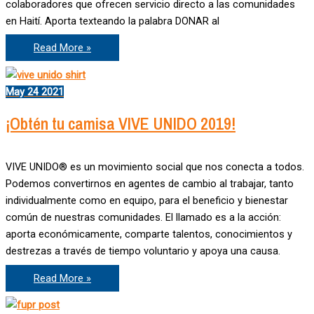
colaboradores que ofrecen servicio directo a las comunidades
en Haití. Aporta texteando la palabra DONAR al
Haití
Read More »
te
necesita
May
24
2021
¡Obtén tu camisa VIVE UNIDO 2019!
VIVE UNIDO® es un movimiento social que nos conecta a todos.
Podemos convertirnos en agentes de cambio al trabajar, tanto
individualmente como en equipo, para el beneficio y bienestar
común de nuestras comunidades. El llamado es a la acción:
aporta económicamente, comparte talentos, conocimientos y
destrezas a través de tiempo voluntario y apoya una causa.
¡Obtén
Read More »
tu
camisa
VIVE
UNIDO