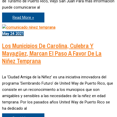
de Turismo de Puerto Rico, Viejo San Juan Para más información
puede comunicarse al
Invitación
Read More »
a
Conferencia
de
Prensa
May
24
2021
Ciudad
Amiga
Los Municipios De Carolina, Culebra Y
Mayagüez, Marcan El Paso A Favor De La
Niñez Temprana
La ‘Ciudad Amiga de la Niñez’ es una iniciativa innovadora del
programa ‘Sembrando Futuro’ de United Way de Puerto Rico, que
consiste en un reconocimiento a los municipios que son
amigables y sensibles a las necesidades de la niñez en edad
temprana. Por los pasados años United Way de Puerto Rico se
ha dedicado al
Los