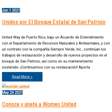
un
Niño
en
Jun
1
2021
su
Educación
Unidos por El Bosque Estatal de San Patricio
United Way de Puerto Rico, bajo un Acuerdo de Entendimiento
con el Departamento de Recursos Naturales y Ambientales, y con
un contrato con la compañía Siempre Verde, Inc., continúan los
trabajos de restauración y desarrollo de nuevos proyectos en el
bosque de San Patricio, así como en su mantenimiento
sostenido. ¡Continuemos con su restauración! Aporta
Unidos
Read More »
por
El
Bosque
Estatal
May
24
2021
de
San
Patricio
Conoce y únete a Women United