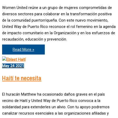
Women United reúne a un grupo de mujeres comprometidas de
diversos sectores para colaborar en la transformación positiva
de la comunidad puertorriqueña. Con este nuevo movimiento,
United Way de Puerto Rico reconoce el rol femenino en la agenda
de impacto comunitario en la Organización y en los esfuerzos de
recaudación, educación y prevención.
Conoce
Read More »
y
únete
a
Women
May
24
2021
United
Haití te necesita
El huracán Matthew ha ocasionado daños graves en el país
vecino de Haití y United Way de Puerto Rico convoca a la
solidaridad para extenderles un alivio. Con tu apoyo podremos
canalizar recursos esenciales a las organizaciones afiliadas y