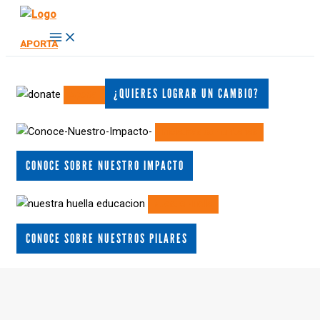
Ir
al
Main
APORTA
Menu
contenido
¿QUIERES LOGRAR UN CAMBIO?
Aporta
Iniciativas Comunitarias
CONOCE SOBRE NUESTRO IMPACTO
Nuestra Huella
CONOCE SOBRE NUESTROS PILARES